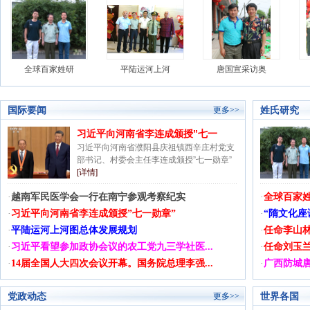
全球百家姓研
平陆运河上河
唐国宣采访奥
国际要闻
姓氏研究
更多>>
习近平向河南省李连成颁授”七一
习近平向河南省濮阳县庆祖镇西辛庄村党支
部书记、村委会主任李连成颁授”七一勋章”
[详情]
·
越南军民医学会一行在南宁参观考察纪实
·
全球百家
·
习近平向河南省李连成颁授”七一勋章”
·
“隋文化座
·
平陆运河上河图总体发展规划
·
任命李山林
·
习近平看望参加政协会议的农工党九三学社医...
·
任命刘玉兰
·
14届全国人大四次会议开幕。国务院总理李强...
·
广西防城唐
党政动态
世界各国
更多>>