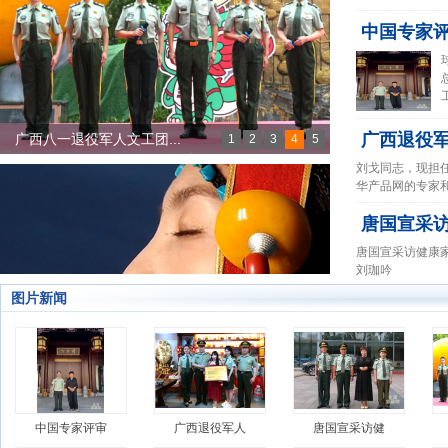
中国专家
广西退役
广西八一退役军人文工团...
1
2
3
4
5
百家姓合作互助创业交流...
刘戈同志，现担
华产品网的专家
唐国宣采
唐国宣采访健康
刘珈吟
图片新闻
中国专家评审
广西退役军人
唐国宣采访健