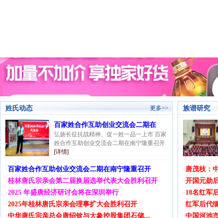
姓氏动态
族谱研究
更多>>
百家姓合作互助创业交流会二期在
弘扬长征抗战精神、促一姓一品一上市 百家
姓合作互助创业交流会二期在南宁隆重召开
[详情]
·
百家姓合作互助创业交流会二期在南宁隆重召开
·
唐茂枝：中
·
桂林唐氏宗亲会第二届换届选举代表大会胜利召开
·
开国元勋后
·
2025 年盛唐经济研讨会将在深圳举行
·
18名红军
·
2025年桂林唐氏宗亲会理事扩大会胜利召开
·
红军后代缅
·
中华唐氏宗亲总会唐绍钦与大象控股集团石储...
·
中国河池