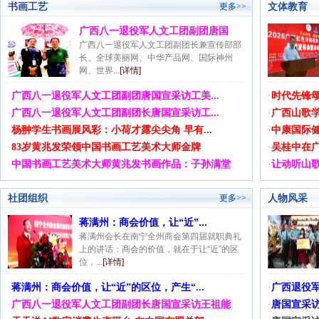
书画工艺
文体教育
更多>>
广西八一退役军人文工团副团唐国
广西八一退役军人文工团副团长兼宣传部部
长、全球美丽网、中华产品网、国际神州
网、世界...
[详情]
·
广西八一退役军人文工团副团唐国宣采访工美...
·
时代先锋
·
广西八一退役军人文工团副团长唐国宣采访工...
·
广西山歌
·
杨翀学生书画展风彩：小荷才露尖尖角 早有...
·
中康国际健
·
83岁黄兆发荣领中国书画工艺美术大师金牌
·
吴桂中在广
·
中国书画工艺美术大师黄兆发书画作品：子孙满堂
·
让动听山
社团组织
人物风采
更多>>
蒋满州：商会价值，让“近”...
蒋满州会长在南宁全州商会第四届就职典礼
上的讲话：商会的价值，就在于让“近”的区
位，...
[详情]
·
蒋满州：商会价值，让“近”的区位，产生“...
·
广西退役
·
广西八一退役军人文工团副团长唐国宣采访王祖能
·
唐国宣采