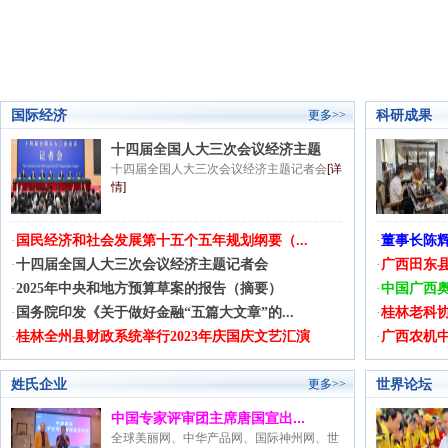
国际经济
科研成果
更多>>
十四届全国人大三次会议经济主题
十四届全国人大三次会议经济主题记者会
[详
情]
·
国民经济和社会发展第十五个五年规划纲要（...
·
董事长陈辉
·
十四届全国人大三次会议经济主题记者会
·
广西田东县
·
2025年中央和地方预算草案的报告（摘要）
·
中国广西奥
·
国务院印发《关于做好金融“五篇大文章”的...
·
桂林老科协
·
桂林全州县财政系统举行2023年庆国庆文艺汇演
·
广西农机中
姓氏企业
世界论坛
更多>>
中国专家评审团主席唐国宣出...
全球美丽网、中华产品网、国际神州网、世