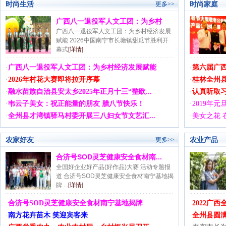
时尚生活
时尚家庭
更多>>
广西八一退役军人文工团：为乡村
广西八一退役军人文工团：为乡村经济发展
赋能 2026中国南宁市长塘镇甜瓜节胜利开
幕式
[详情]
·
广西八一退役军人文工团：为乡村经济发展赋能
·
第六届广西
·
2026年村花大赛即将拉开序幕
·
桂林全州
·
融水苗族自治县安太乡2025年正月十三“整欧...
·
认真听取
·
韦云子美女：祝正能量的朋友 腊八节快乐！
·
2019年
·
全州县才湾镇驿马村委开展三八妇女节文艺汇...
·
美女之花 
农家好友
农业产品
更多>>
合济号SOD灵芝健康安全食材南...
全国好企业好产品(好作品)大赛 活动专题报
道 合济号SOD灵芝健康安全食材南宁基地揭
牌 ...
[详情]
·
合济号SOD灵芝健康安全食材南宁基地揭牌
·
2022广
·
南方花卉苗木 笑迎宾客来
·
全州县圆满