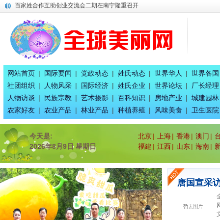
百家姓合作互助创业交流会二期在南宁隆重召开
全球百家姓研究组委会今日正式成立！
平陆运河上河图总体发展规划
唐国宣采访奥运会冠军唐灵生
八桂孔雀宴 在南宁隆重开业
唐国宣采访广西辉耀文化传播公司绚丽艺术总团长王惠兰
中国专家评审团主席唐国宣采访广西徐七二童事局主席蒋炳
网站首页
|
国际要闻
|
党政动态
|
姓氏动态
|
世界华人
|
世界各国
广西退役军人刘戈同志的团队部分人员揭密
社团组织
|
人物风采
|
国际经济
|
姓氏企业
|
世界论坛
|
厂长经理
唐国宣采访健康家氧舱智慧生活馆总经理刘珈吟
人物访谈
|
民族宗教
|
艺术摄影
|
百科知识
|
房地产业
|
城建园林
广西八一退役军人文工团：为乡村经济发展赋能
农家好友
|
农业产品
|
林业产品
|
种植养殖
|
风味美食
|
卫生医院
今天是:
北京
|
上海
|
香港
|
澳门
|
2026年8月9日 星期日
福建
|
江西
|
山东
|
海南
|
唐国宣采