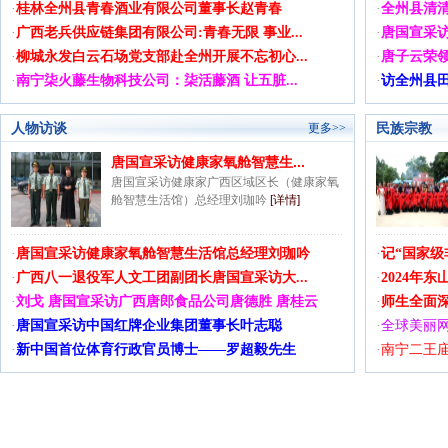
·
桂林全州县青春酒业有限公司董事长赵青春
·
全州县清清
·
广西老兵供应链集团有限公司:青春无限 事业...
·
唐国宣采访
·
柳城永发白云石场党支部赴全州开展不忘初心...
·
唐子云荣领
·
南宁柒火藤生物科技公司：柒活藤酒 让五脏...
·
访全州县田
人物访谈
民族宗教
更多>>
唐国宣采访健康家氧舱智慧生...
唐国宣采访健康家广西区域区长（健康家氧
舱智慧生活馆）总经理刘珈吟
[详情]
·
唐国宣采访健康家氧舱智慧生活馆总经理刘珈吟
·
记“国家级
·
广西八一退役军人文工团副团长唐国宣采访大...
·
2024年
·
刘戈 唐国宣采访广西唐郎食品公司唐德胜 唐桂云
·
师生全面
·
唐国宣采访中国红牌企业集团董事长叶志聪
·
全球美丽网
·
新中国首位体育行政官员博士——罗超毅先生
·
南宁二王庙