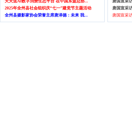
·
天天送AI数字消费生态平台 在中国东盟总部...
·
唐国宣采访
·
2025年全州县社会组织庆“七一”建党节主题活动
·
唐国宣采
·
全州县摄影家协会荣誉主席唐泽德：未来 我...
·
唐国宣采