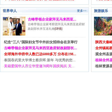
世界华人
旅游娱乐
更多>>
古峰带领企业家拜见马来西亚...
古峰带领企业家考察团拜见马来西亚政府财
政副部长并互送礼物
[详情]
·
纪念“三八”国际妇女节中外妇女招待会在京举行
·
陕西大秦
·
古峰带领企业家拜见马来西亚政府财政副部长...
·
全州镇柘桥
·
全球海外华侨华人数已达6000多万 分布在198...
·
观全州县
·
泰国吞武里大学博士蔡庆晖:新年 与优秀的您...
·
桂林全州县
·
美籍爱国华人乔立华受邀70周年国庆阅兵 天...
·
桂林资源